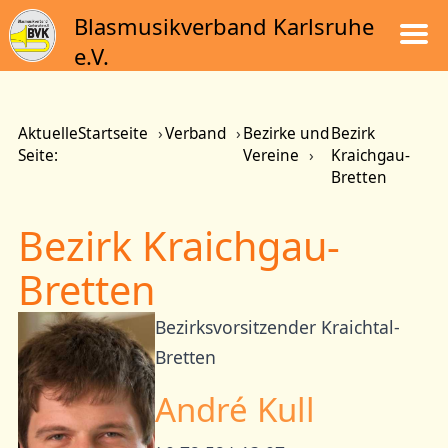
Blasmusikverband Karlsruhe
e.V.
Aktuelle
Startseite
Verband
Bezirke und
Bezirk
Seite:
Vereine
Kraichgau-
Bretten
Bezirk Kraichgau-
Bretten
Bezirksvorsitzender Kraichtal-
Bretten
André Kull