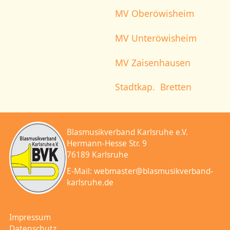
MV Oberöwisheim
MV Unteröwisheim
MV Zaisenhausen
Stadtkap. Bretten
Blasmusikverband Karlsruhe e.V.
Hermann-Hesse Str. 9
76189 Karlsruhe
E-Mail:
webmaster@blasmusikverband-
karlsruhe.de
Impressum
Datenschutz