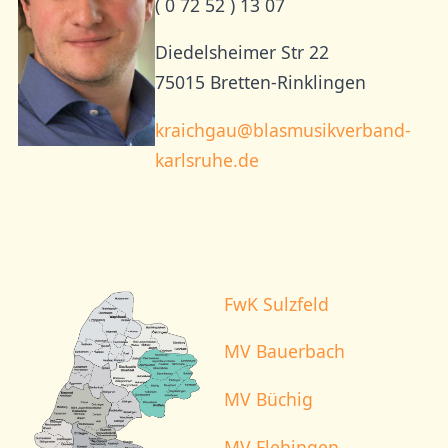
( 0 72 52 ) 13 07
Diedelsheimer Str 22
75015 Bretten-Rinklingen
kraichgau@blasmusikverband-
karlsruhe.de
FwK Sulzfeld
MV Bauerbach
MV Büchig
MV Flehingen