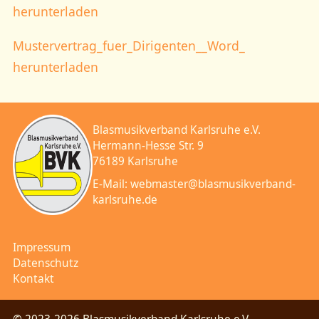
herunterladen
Mustervertrag_fuer_Dirigenten__Word_
herunterladen
Blasmusikverband Karlsruhe e.V.
Hermann-Hesse Str. 9
76189 Karlsruhe
E-Mail:
webmaster@blasmusikverband-
karlsruhe.de
Impressum
Datenschutz
Kontakt